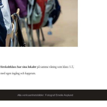
förskoleklass har sina lokaler
på samma våning som klass 1-5,
 med egen ingång och kapprum.
Alla verksamhetsbilder:
Fotograf Emelie Asplund